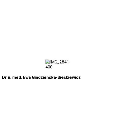
Dr n. med. Ewa Gińdzieńska-Sieśkiewicz
+48 608 388 816
reumaclinic@op.pl