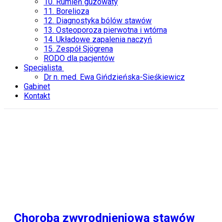
10. Rumień guzowaty
11. Borelioza
12. Diagnostyka bólów stawów
13. Osteoporoza pierwotna i wtórna
14. Układowe zapalenia naczyń
15. Zespół Sjögrena
RODO dla pacjentów
Specjalista
Dr n. med. Ewa Gińdzieńska-Sieśkiewicz
Gabinet
Kontakt
Choroba zwyrodnieniowa stawów
CHZS
Choroba zwyrodnieniowa stawów