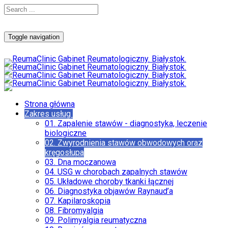
Toggle navigation
Strona główna
Zakres usług
01. Zapalenie stawów - diagnostyka, leczenie
biologiczne
02. Zwyrodnienia stawów obwodowych oraz
kręgosłupa
03. Dna moczanowa
04. USG w chorobach zapalnych stawów
05. Układowe choroby tkanki łącznej
06. Diagnostyka objawów Raynaud’a
07. Kapilaroskopia
08. Fibromyalgia
09. Polimyalgia reumatyczna