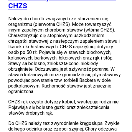
CHZS
Należy do chorób związanych ze starzeniem się
oraganizmu (pierwotna CHZS). Może towarzyszyć
innym zapalnycm chorobom stawów (wtórna CHZS).
Charakteryzuje się stopniowym uszkodzeniem
chrząstki stawowej z nastepczym zapaleniem stawu i
tkanek okołostawowych. CHZS najczęściej dotyczy
osób po 50 rż. Pojawia się w stawach biodrowych,
kolanowych, barkowych, łokciowych oraz rąk i stóp.
Stawy sa bolesne, zniekształcone, niekiedy
obrzękniete. Odczuwana jest sztywność poranna. W
stawch kolanowych może gromadzić się plyn stawowy
powodujac powstanie tzw. torbieli Backera w dole
podkolanowym. Ruchomość stawów jest znacznie
ograniczona.
CHZS rąk często dotyczy kobiet, wystepuje rodzinnie.
Pojawiaja się bolesne guzki oraz zniekształcenia
stawów drobnych rąk.
Do CHZS należy tez zwyrodnienie kręgosłupa. Zwykle
dolnego odcinka oraz czesci szyjnej. Chory odczuwa