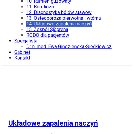
10. Rumień guzowaty
11. Borelioza
12. Diagnostyka bólów stawów
13. Osteoporoza pierwotna i wtórna
14. Układowe zapalenia naczyń
15. Zespół Sjögrena
RODO dla pacjentów
Specjalista
Dr n. med. Ewa Gińdzieńska-Sieśkiewicz
Gabinet
Kontakt
Układowe zapalenia naczyń
Układowe zapalenia naczyń