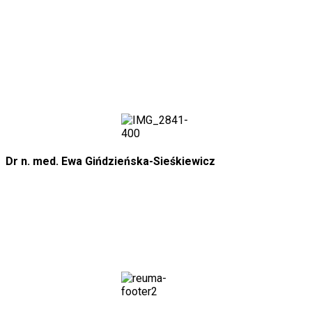
Dr n. med. Ewa Gińdzieńska-Sieśkiewicz
+48 608 388 816
reumaclinic@op.pl